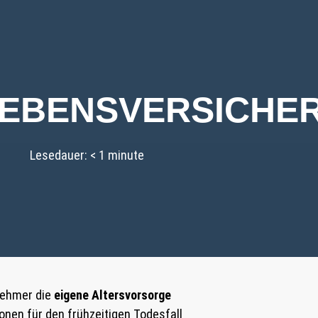
LEBENSVERSICHE
Lesedauer:
< 1
minute
nehmer die
eigene Altersvorsorge
onen für den frühzeitigen Todesfall