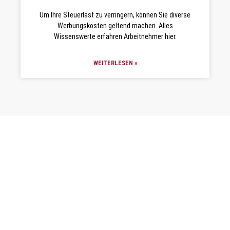
Um Ihre Steuerlast zu verringern, können Sie diverse
Werbungskosten geltend machen. Alles
Wissenswerte erfahren Arbeitnehmer hier.
WEITERLESEN »
Ältere Wiki-Einträge
Neuere Wiki-Einträge
Immobilienfonds Rendite
Hohe Rendite