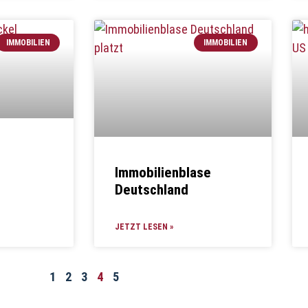
IMMOBILIEN
IMMOBILIEN
Immobilienblase
Deutschland
JETZT LESEN »
1
2
3
4
5