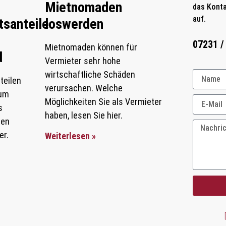
Mietnomaden
das Konta
auf.
santeile
loswerden
07231 /
Mietnomaden können für
d
Vermieter sehr hohe
wirtschaftliche Schäden
teilen
verursachen. Welche
aum
Möglichkeiten Sie als Vermieter
s
haben, lesen Sie hier.
sen
er.
Weiterlesen »