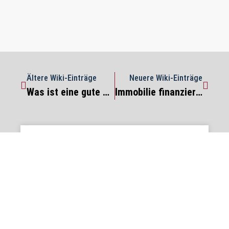
Ältere Wiki-Einträge
Neuere Wiki-Einträge
Was ist eine gute Rendite bei Immobilien?
Immobilie finanzieren
Privatrente
WEITERLESEN »
Steuervorteile Ehe