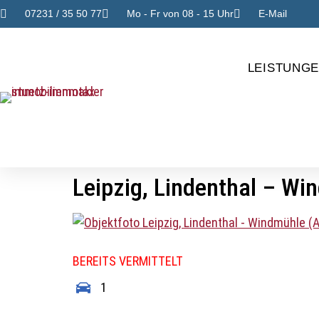
07231 / 35 50 77
Mo - Fr von 08 - 15 Uhr
E-Mail
LEISTUNG
Leipzig, Lindenthal – Wi
BEREITS VERMITTELT
1